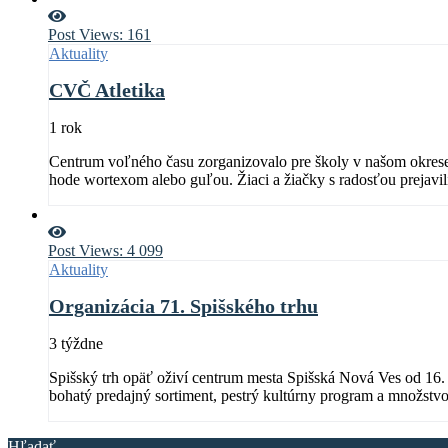
Post Views:
161
Aktuality
CVČ Atletika
1 rok
Centrum voľného času zorganizovalo pre školy v našom okrese ma
hode wortexom alebo guľou. Žiaci a žiačky s radosťou prejavili
Post Views:
4 099
Aktuality
Organizácia 71. Spišského trhu
3 týždne
Spišský trh opäť oživí centrum mesta Spišská Nová Ves od 16. d
bohatý predajný sortiment, pestrý kultúrny program a množstvo
ciest ktoré netreba brať na ľahkú váhu.
Hľadať