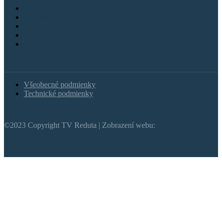
Záznamy z MsZ SNV
Aktuality
Kultúra
Šport
Štúdio
Všeobecné podmienky
Technické podmienky
©2023 Copyright TV Reduta | Zobrazení webu: