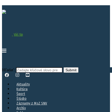
.
Váš tip
Hľadať:
Aktuality
Kultúra
Šport
Štúdio
Záznamy z MsZ SNV
Archív