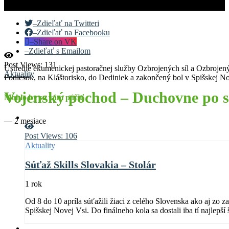
–
Zdieľať na Twitteri
–
Zdieľať na Facebooku
–
Share on VK
–
Zdieľať s Emailom
Post Views:
131
Ústredie ekumenickej pastoračnej služby Ozbrojených síl a Ozbroje
Aktuality
Podlesok, na Kláštorisko, do Dediniek a zakončený bol v Spišskej N
Vojenský pochod – Duchovne po s
Mohlo by sa vám páčiť
—
2 mesiace
Post Views:
106
Aktuality
Súťaž Skills Slovakia – Stolár
1 rok
Od 8 do 10 apríla súťažili žiaci z celého Slovenska ako aj zo za
Spišskej Novej Vsi. Do finálneho kola sa dostali iba tí najlepš