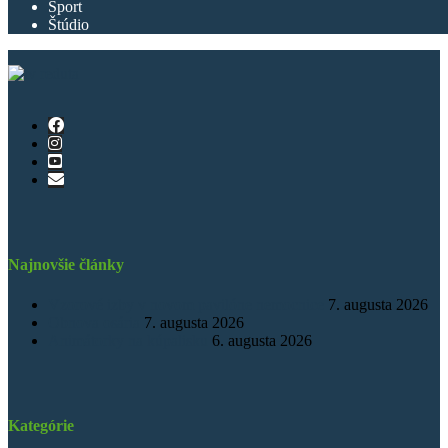
Šport
Štúdio
Najnovšie články
Vzorové izby v novom pavilóne nemocnice
7. augusta 2026
Obnova osária
7. augusta 2026
Animátorky na kúpalisku
6. augusta 2026
Kategórie