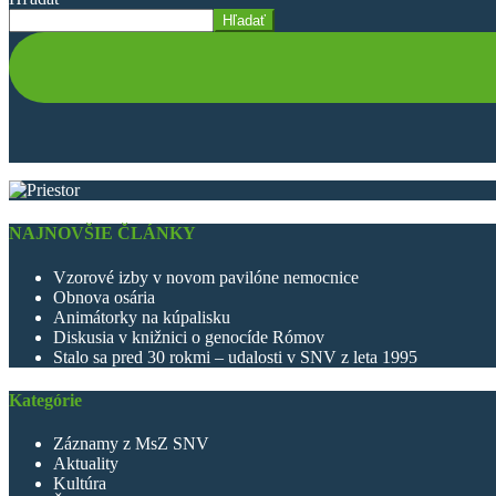
Hľadať
NAJNOVŠIE ČLÁNKY
Vzorové izby v novom pavilóne nemocnice
Obnova osária
Animátorky na kúpalisku
Diskusia v knižnici o genocíde Rómov
Stalo sa pred 30 rokmi – udalosti v SNV z leta 1995
Kategórie
Záznamy z MsZ SNV
Aktuality
Kultúra