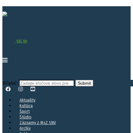
.
Váš tip
Hľadať:
Aktuality
Kultúra
Šport
Štúdio
Záznamy z MsZ SNV
Archív