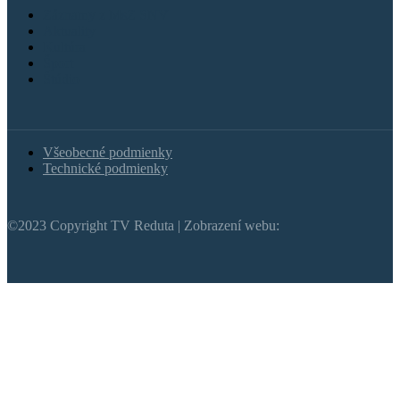
Záznamy z MsZ SNV
Aktuality
Kultúra
Šport
Štúdio
Všeobecné podmienky
Technické podmienky
©2023 Copyright TV Reduta | Zobrazení webu: