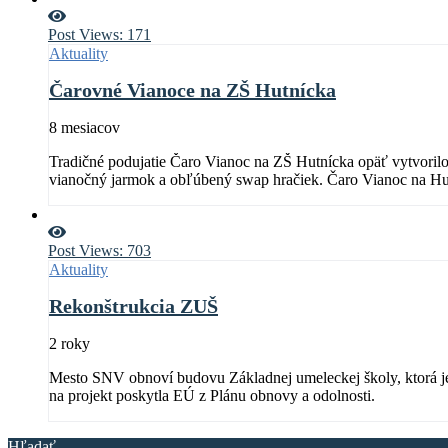
Post Views:
171
Aktuality
Čarovné Vianoce na ZŠ Hutnícka
8 mesiacov
Tradičné podujatie Čaro Vianoc na ZŠ Hutnícka opäť vytvorilo j
vianočný jarmok a obľúbený swap hračiek. Čaro Vianoc na Hut
Post Views:
703
Aktuality
Rekonštrukcia ZUŠ
2 roky
Mesto SNV obnoví budovu Základnej umeleckej školy, ktorá je n
na projekt poskytla EÚ z Plánu obnovy a odolnosti.
Hľadať