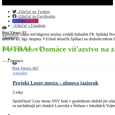
–
Zdieľať na Twitteri
–
Zdieľať na Facebooku
–
Share on VK
–
Zdieľať s Emailom
Post Views:
93
Záverečný zápas treťoligovej sezóny zvládli futbalisti FK Spišská N
Aktuality
tabuľke III. ligy skupiny Východ skončili Spišiaci na druhom miest
FUTBAL : Domáce víťazstvo na zá
Mohlo by sa vám páčiť
—
2 mesiace
Post Views:
667
Aktuality
Projekt Lesov mesta – obnova jazierok
2 roky
Spoločnosť Lesy mesta SNV bola v poslednom období pri získav
sa nachádzajú pri chatách Lanovka a Štefana v lokalitách Vojt