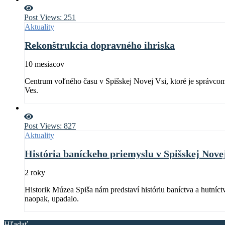
Post Views:
251
Aktuality
Rekonštrukcia dopravného ihriska
10 mesiacov
Centrum voľného času v Spišskej Novej Vsi, ktoré je správcom
Ves.
Post Views:
827
Aktuality
História baníckeho priemyslu v Spišskej Nove
2 roky
Historik Múzea Spiša nám predstaví históriu baníctva a hutníct
naopak, upadalo.
Hľadať