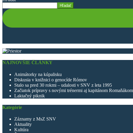
Hľadať
NAJNOVŠIE ČLÁNKY
Animátorky na kúpalisku
Diskusia v knižnici o genocíde Rómov
Stalo sa pred 30 rokmi – udalosti v SNV z leta 1995
Začiatok prípravy s novými trénermi aj kapitánom Romaňákom
Laktačný piknik
Kategórie
Záznamy z MsZ SNV
Aktuality
Kultúra