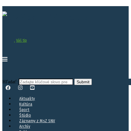
.
Váš tip
Hľadať:
Aktuality
Kultúra
Šport
Štúdio
Záznamy z MsZ SNV
Archív