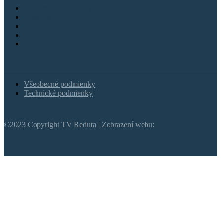
Záznamy z MsZ SNV
Aktuality
Kultúra
Šport
Štúdio
Všeobecné podmienky
Technické podmienky
©2023 Copyright TV Reduta | Zobrazení webu: