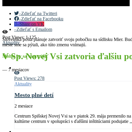
–
Zdieľať na Twitteri
–
Zdieľať na Facebooku
–
Share on VK
–
Zdieľať s Emailom
Post Views:
1 125
Slovenská pošta plánuje zatvoriť svoju pobočku na sídlisku Mier. Bu
Aktuality
meste sme sa pýtali, ako túto zmenu vnímajú.
V Sp. Novej Vsi zatvoria ďalšiu 
Mohlo by sa vám páčiť
—
7 mesiacov
Post Views:
278
Aktuality
Mesto plné detí
2 mesiace
Centrum Spišskej Novej Vsi sa v piatok 29. mája premenilo na veľké detské mesto plné hudby, 
kultúrne centrum v spolupráci s ďalšími inštitúciami podujatie ,