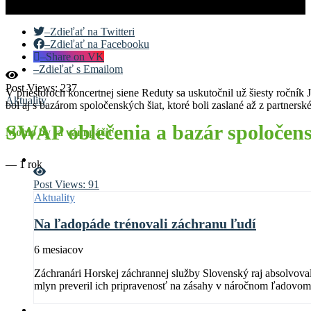
–
Zdieľať na Twitteri
–
Zdieľať na Facebooku
–
Share on VK
–
Zdieľať s Emailom
Post Views:
237
V priestoroch koncertnej siene Reduty sa uskutočnil už šiesty ročn
Aktuality
bol aj s bazárom spoločenských šiat, ktoré boli zaslané až z partn
SWAP oblečenia a bazár spoločens
Mohlo by sa vám páčiť
—
1 rok
Post Views:
91
Aktuality
Na ľadopáde trénovali záchranu ľudí
6 mesiacov
Záchranári Horskej záchrannej služby Slovenský raj absolvov
mlyn preveril ich pripravenosť na zásahy v náročnom ľadovom 