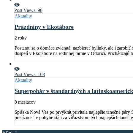
Post Views:
98
Aktuality
Prázdniny v Ekotábore
2 roky
Postarať sa o domáce zvieratá, nazbierať bylinky, ale i zarobiť 
dospelí v Ekotábore na rodinnej farme v Odorici. Prichádzajú t
Post Views:
168
Aktuality
Superpohár v štandardných a latinskoameric
8 mesiacov
Spišská Nová Ves po prvýkrát privítala najlepšie tanečné páry
precíznosť v pohybe stáli za víťazstvom tých najlepších tanečn
Hľadať