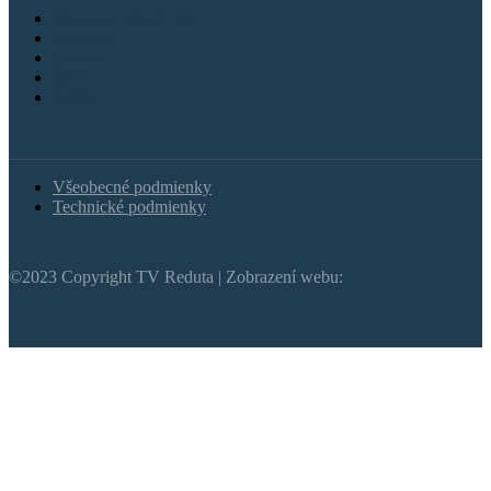
Záznamy z MsZ SNV
Aktuality
Kultúra
Šport
Štúdio
Všeobecné podmienky
Technické podmienky
©2023 Copyright TV Reduta | Zobrazení webu: