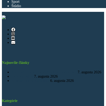
Šport
Štúdio
Najnovšie články
Vzorové izby v novom pavilóne nemocnice
7. augusta 2026
Obnova osária
7. augusta 2026
Animátorky na kúpalisku
6. augusta 2026
Kategórie