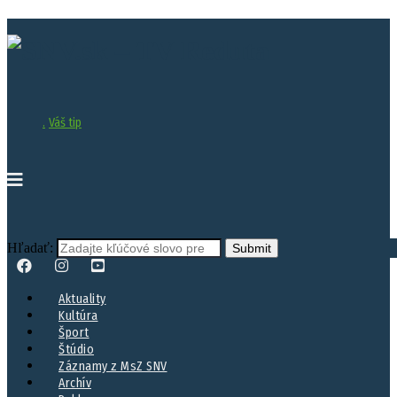
.
Váš tip
Hľadať:
Aktuality
Kultúra
Šport
Štúdio
Záznamy z MsZ SNV
Archív