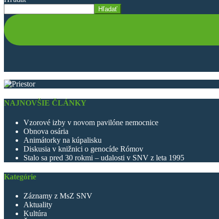
Hľadať
NAJNOVŠIE ČLÁNKY
Vzorové izby v novom pavilóne nemocnice
Obnova osária
Animátorky na kúpalisku
Diskusia v knižnici o genocíde Rómov
Stalo sa pred 30 rokmi – udalosti v SNV z leta 1995
Kategórie
Záznamy z MsZ SNV
Aktuality
Kultúra