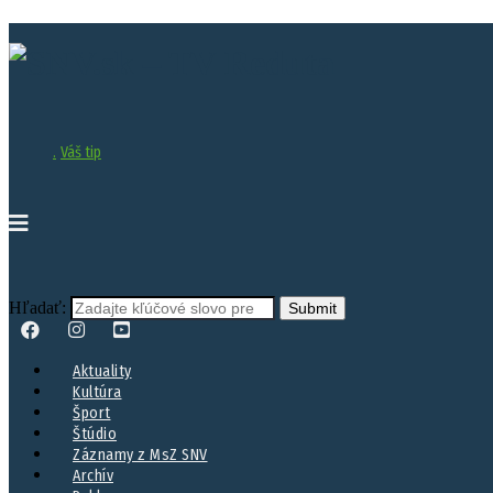
.
Váš tip
Hľadať:
Aktuality
Kultúra
Šport
Štúdio
Záznamy z MsZ SNV
Archív