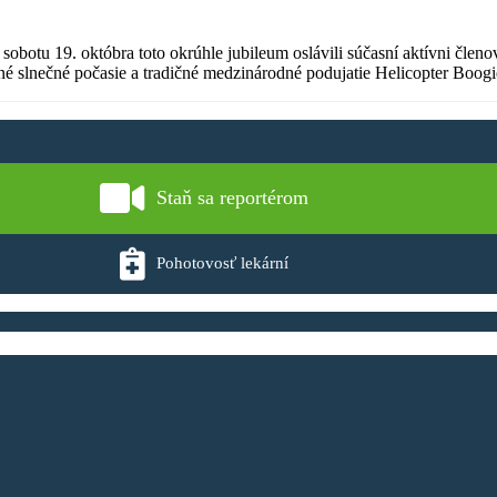
tu 19. októbra toto okrúhle jubileum oslávili súčasní aktívni členovia
rné slnečné počasie a tradičné medzinárodné podujatie Helicopter Boog
Staň sa reportérom
Pohotovosť lekární