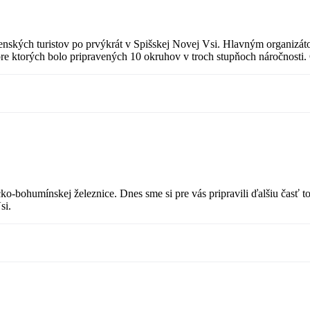
venských turistov po prvýkrát v Spišskej Novej Vsi. Hlavným organizá
re ktorých bolo pripravených 10 okruhov v troch stupňoch náročnosti. Cy
ko-bohumínskej železnice. Dnes sme si pre vás pripravili ďalšiu časť to
si.