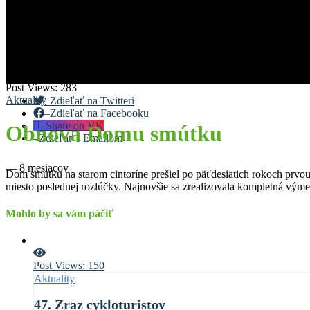
Post Views:
283
Aktuality
–
Zdieľať na Twitteri
–
Zdieľať na Facebooku
–
Share on VK
Obnova Domu smútku
–
Zdieľať s Emailom
—
8 mesiacov
Dom smútku na starom cintoríne prešiel po päťdesiatich rokoch prvou
miesto poslednej rozlúčky. Najnovšie sa zrealizovala kompletná výmena
Mohlo by sa vám páčiť
Post Views:
150
Aktuality
47. Zraz cykloturistov