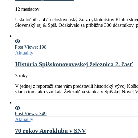
12 mesiacov
Uskutočnil sa 47. celoslovenský Zraz cykloturistov Klubu slo
Slovenský raj & Spiš. Očakávalo sa približne 300 účastníkov, p
Markušovciach, Banícke múzeum na Hnilčíku či Kláštorisko.
Post Views:
198
Aktuality
História Spišskonovoveskej železnica 2. časť
3 roky
V jednej z reportáži sme vám predstavili historický vývoj Košic
viac o tom, ako vznikala Železničná stanica v Spišskej Novej V
Post Views:
349
Aktuality
70 rokov Aeroklubu v SNV