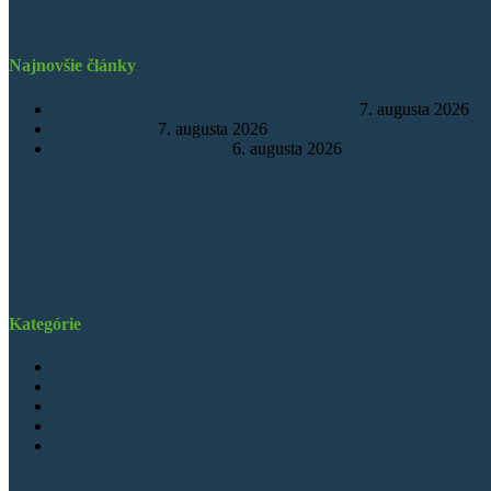
Najnovšie články
Vzorové izby v novom pavilóne nemocnice
7. augusta 2026
Obnova osária
7. augusta 2026
Animátorky na kúpalisku
6. augusta 2026
Kategórie
Záznamy z MsZ SNV
Aktuality
Kultúra
Šport
Štúdio