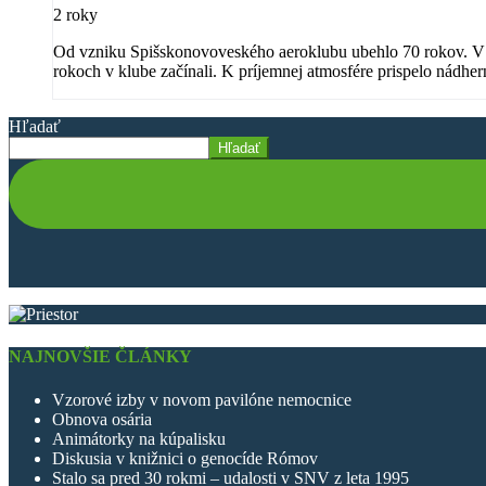
2 roky
Od vzniku Spišskonovoveského aeroklubu ubehlo 70 rokov. V sobo
rokoch v klube začínali. K príjemnej atmosfére prispelo nádhe
zahraniční parašutisti.
Hľadať
Hľadať
NAJNOVŠIE ČLÁNKY
Vzorové izby v novom pavilóne nemocnice
Obnova osária
Animátorky na kúpalisku
Diskusia v knižnici o genocíde Rómov
Stalo sa pred 30 rokmi – udalosti v SNV z leta 1995