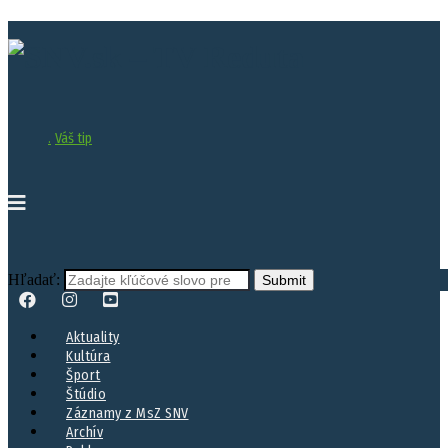
.
Váš tip
Hľadať:
Aktuality
Kultúra
Šport
Štúdio
Záznamy z MsZ SNV
Archív