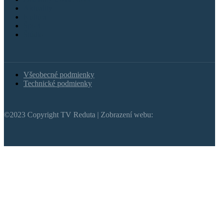
Aktuality
Kultúra
Šport
Štúdio
Všeobecné podmienky
Technické podmienky
©2023 Copyright TV Reduta | Zobrazení webu: