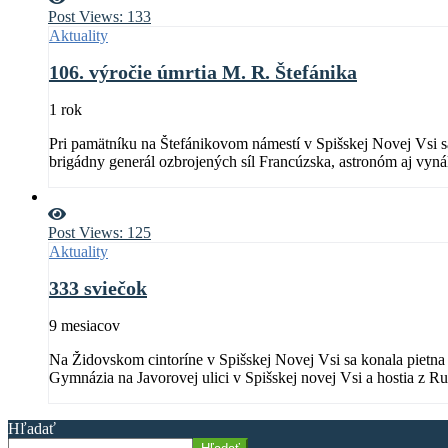
Post Views:
133
Aktuality
106. výročie úmrtia M. R. Štefánika
1 rok
Pri pamätníku na Štefánikovom námestí v Spišskej Novej Vsi sa u
brigádny generál ozbrojených síl Francúzska, astronóm aj v
Post Views:
125
Aktuality
333 sviečok
9 mesiacov
Na Židovskom cintoríne v Spišskej Novej Vsi sa konala pietna 
Gymnázia na Javorovej ulici v Spišskej novej Vsi a hostia z 
Hľadať