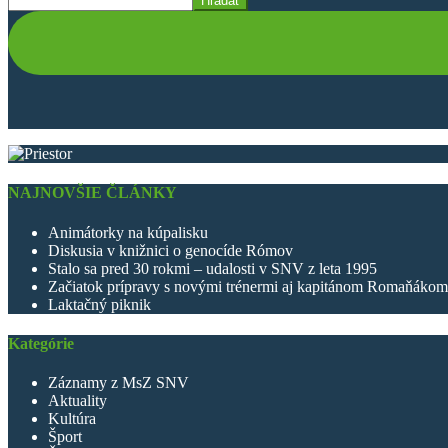
Hľadať
NAJNOVŠIE ČLÁNKY
Animátorky na kúpalisku
Diskusia v knižnici o genocíde Rómov
Stalo sa pred 30 rokmi – udalosti v SNV z leta 1995
Začiatok prípravy s novými trénermi aj kapitánom Romaňákom
Laktačný piknik
Kategórie
Záznamy z MsZ SNV
Aktuality
Kultúra
Šport