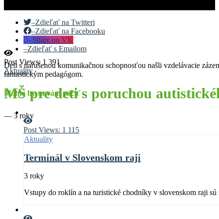
–
Zdieľať na Twitteri
–
Zdieľať na Facebooku
–
Share on VK
–
Zdieľať s Emailom
Post Views:
1 391
Deti s narušenou komunikačnou schopnosťou našli vzdelávacie zázemie 
Aktuality
fantastickým pedagógom.
MŠ pre deti s poruchou autistické
Mohlo by sa vám páčiť
—
3 roky
Post Views:
1 115
Aktuality
Terminál v Slovenskom raji
3 roky
Vstupy do roklín a na turistické chodníky v slovenskom raji sú