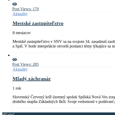
Post Views:
170
Aktuality
Mestské zastupiteľstvo
8 mesiacov
Mestské zastupiteľstvo v SNV sa na svojom 34. zasadnutí zaob
a Spiš. V bode interpelácie otvorili poslanci témy týkajúce s
Post Views:
285
Aktuality
Mladý záchranár
1 rok
Slovenský Červený kríž územný spolok Spišská Nová Ves zorgan
druhého stupňa Základných škôl. Svoje vedomosti v podávaní p
stanovenom čase.
Hľadať