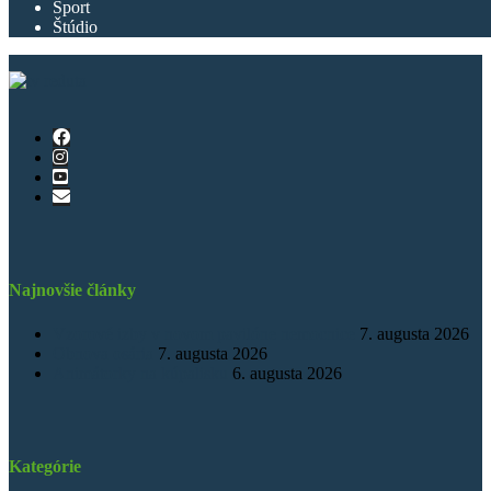
Šport
Štúdio
Najnovšie články
Vzorové izby v novom pavilóne nemocnice
7. augusta 2026
Obnova osária
7. augusta 2026
Animátorky na kúpalisku
6. augusta 2026
Kategórie