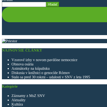
Hľadať
NAJNOVŠIE ČLÁNKY
Vzorové izby v novom pavilóne nemocnice
Obnova osária
Animátorky na kúpalisku
Diskusia v knižnici o genocíde Rómov
Stalo sa pred 30 rokmi – udalosti v SNV z leta 1995
Kategórie
Záznamy z MsZ SNV
Aktuality
Kultúra