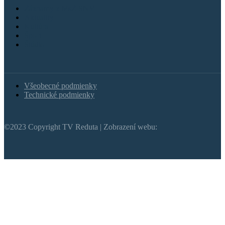
Záznamy z MsZ SNV
Aktuality
Kultúra
Šport
Štúdio
Všeobecné podmienky
Technické podmienky
©2023 Copyright TV Reduta | Zobrazení webu: