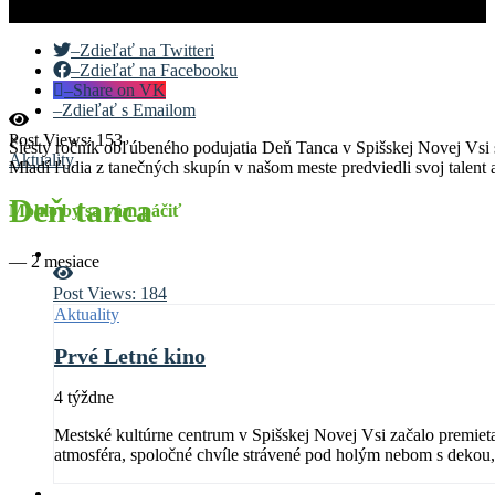
–
Zdieľať na Twitteri
–
Zdieľať na Facebooku
–
Share on VK
–
Zdieľať s Emailom
Post Views:
153
Šiesty ročník obľúbeného podujatia Deň Tanca v Spišskej Novej Vsi s
Aktuality
Mladí ľudia z tanečných skupín v našom meste predviedli svoj talent a
Deň tanca
Mohlo by sa vám páčiť
—
2 mesiace
Post Views:
184
Aktuality
Prvé Letné kino
4 týždne
Mestské kultúrne centrum v Spišskej Novej Vsi začalo premiet
atmosféra, spoločné chvíle strávené pod holým nebom s dekou, 