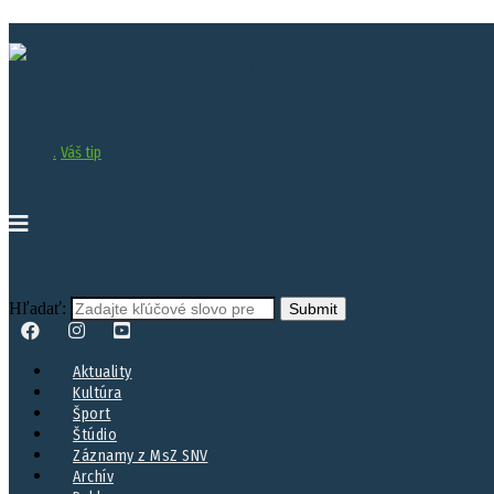
.
Váš tip
Hľadať:
Aktuality
Kultúra
Šport
Štúdio
Záznamy z MsZ SNV
Archív