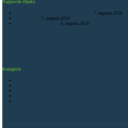
Najnovšie články
Vzorové izby v novom pavilóne nemocnice
7. augusta 2026
Obnova osária
7. augusta 2026
Animátorky na kúpalisku
6. augusta 2026
Kategórie
Záznamy z MsZ SNV
Aktuality
Kultúra
Šport
Štúdio