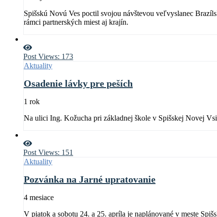
Spišskú Novú Ves poctil svojou návštevou veľvyslanec Brazílsk
rámci partnerských miest aj krajín.
Post Views:
173
Aktuality
Osadenie lávky pre peších
1 rok
Na ulici Ing. Kožucha pri základnej škole v Spišskej Novej Vs
Post Views:
151
Aktuality
Pozvánka na Jarné upratovanie
4 mesiace
V piatok a sobotu 24. a 25. apríla je naplánované v meste Spi