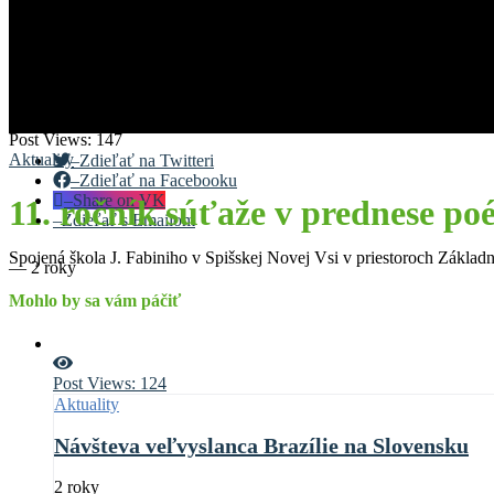
Post Views:
147
Aktuality
–
Zdieľať na Twitteri
–
Zdieľať na Facebooku
–
Share on VK
11. ročník súťaže v prednese p
–
Zdieľať s Emailom
Spojená škola J. Fabiniho v Spišskej Novej Vsi v priestoroch Základn
—
2 roky
Mohlo by sa vám páčiť
Post Views:
124
Aktuality
Návšteva veľvyslanca Brazílie na Slovensku
2 roky