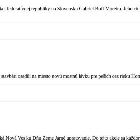
ej federatívnej republiky na Slovensku Gabriel Boff Moreira. Jeho ci
i stavbári osadili na miesto novú mostnú lávku pre peších cez rieku Ho
šská Nová Ves ku Dňu Zeme Jarné upratovanie. Do tejto akcie sa každoro