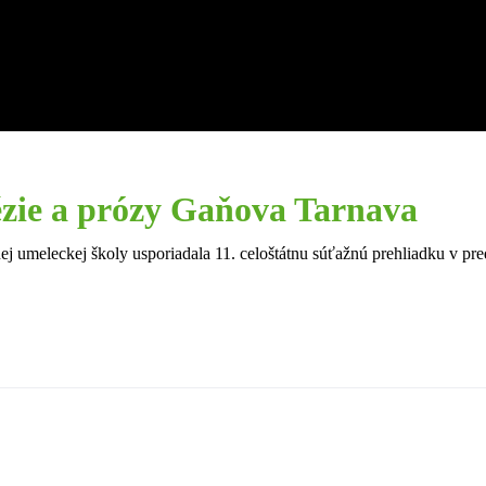
oézie a prózy Gaňova Tarnava
ej umeleckej školy usporiadala 11. celoštátnu súťažnú prehliadku v pr