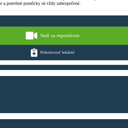
die a potrebné pomôcky sú vždy zabezpečené.
Staň sa reportérom
Pohotovosť lekární