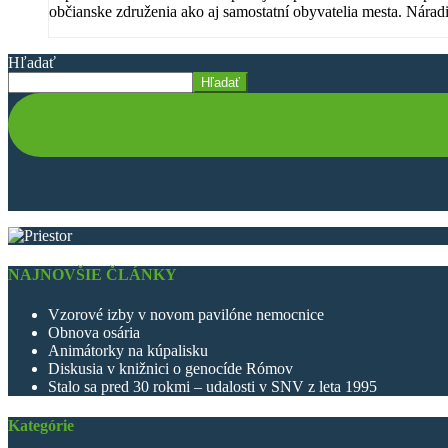
občianske združenia ako aj samostatní obyvatelia mesta. Nára
Hľadať
Hľadať
NAJNOVŠIE ČLÁNKY
Vzorové izby v novom pavilóne nemocnice
Obnova osária
Animátorky na kúpalisku
Diskusia v knižnici o genocíde Rómov
Stalo sa pred 30 rokmi – udalosti v SNV z leta 1995
Kategórie