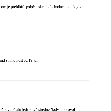
eľom je prehĺbiť spoločenské aj obchodné kontakty v
rnád s hmotnosťou 19 ton.
čne zapájajú jednotlivé stredné školy, dobrovoľníci,