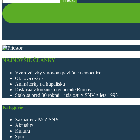
Hľadať
NAJNOVŠIE ČLÁNKY
Vzorové izby v novom pavilóne nemocnice
Obnova osária
Animátorky na kúpalisku
Diskusia v knižnici o genocíde Rómov
Stalo sa pred 30 rokmi – udalosti v SNV z leta 1995
Kategórie
Záznamy z MsZ SNV
Aktuality
Kultúra
Šport