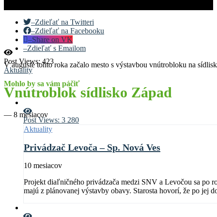
–
Zdieľať na Twitteri
–
Zdieľať na Facebooku
–
Share on VK
–
Zdieľať s Emailom
Post Views:
423
V auguste tohto roka začalo mesto s výstavbou vnútrobloku na sídlis
Aktuality
Mohlo by sa vám páčiť
Vnútroblok sídlisko Západ
—
8 mesiacov
Post Views:
3 280
Aktuality
Privádzač Levoča – Sp. Nová Ves
10 mesiacov
Projekt diaľničného privádzača medzi SNV a Levočou sa po ro
majú z plánovanej výstavby obavy. Starosta hovorí, že po jej d