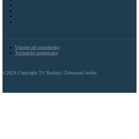
Aktuality
Kultúra
Šport
Štúdio
Všeobecné podmienky
Technické podmienky
©2023 Copyright TV Reduta | Zobrazení webu: