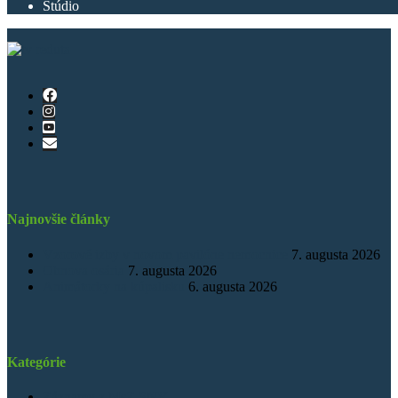
Štúdio
Najnovšie články
Vzorové izby v novom pavilóne nemocnice
7. augusta 2026
Obnova osária
7. augusta 2026
Animátorky na kúpalisku
6. augusta 2026
Kategórie
Záznamy z MsZ SNV