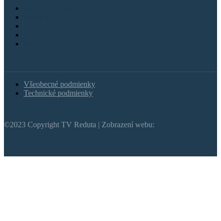
Záznamy z MsZ SNV
Aktuality
Kultúra
Šport
Štúdio
Všeobecné podmienky
Technické podmienky
©2023 Copyright TV Reduta | Zobrazení webu: