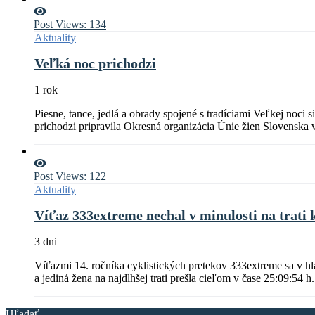
Post Views:
134
Aktuality
Veľká noc prichodzi
1 rok
Piesne, tance, jedlá a obrady spojené s tradíciami Veľkej noci 
prichodzi pripravila Okresná organizácia Únie žien Slovenska
Post Views:
122
Aktuality
Víťaz 333extreme nechal v minulosti na trati
3 dni
Víťazmi 14. ročníka cyklistických pretekov 333extreme sa v h
a jediná žena na najdlhšej trati prešla cieľom v čase 25:09:54 h.
Hľadať