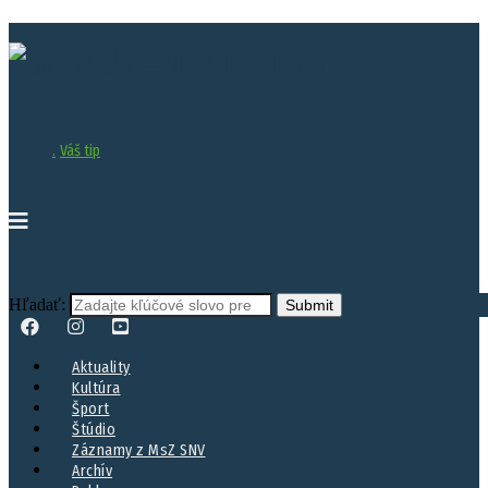
.
Váš tip
Hľadať:
Aktuality
Kultúra
Šport
Štúdio
Záznamy z MsZ SNV
Archív