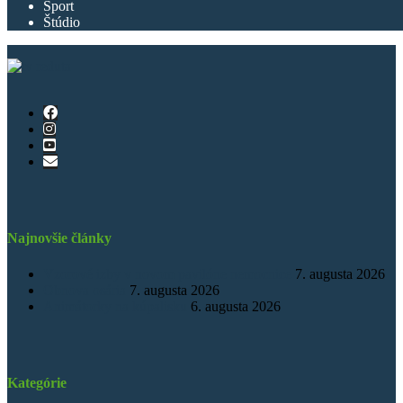
Šport
Štúdio
Najnovšie články
Vzorové izby v novom pavilóne nemocnice
7. augusta 2026
Obnova osária
7. augusta 2026
Animátorky na kúpalisku
6. augusta 2026
Kategórie