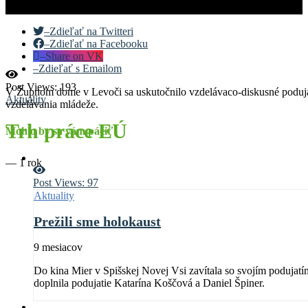
–
Zdieľať na Twitteri
–
Zdieľať na Facebooku
–
Share on VK
–
Zdieľať s Emailom
Post Views:
193
V Župnom dome v Levoči sa uskutočnilo vzdelávaco-diskusné podujat
Aktuality
vzdelávania mládeže.
Trh práce EÚ
Mohlo by sa vám páčiť
—
1 rok
Post Views:
97
Aktuality
Prežili sme holokaust
9 mesiacov
Do kina Mier v Spišskej Novej Vsi zavítala so svojím podujat
doplnila podujatie Katarína Koščová a Daniel Špiner.