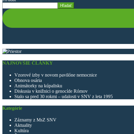
Hľadať
NAJNOVŠIE ČLÁNKY
Vzorové izby v novom pavilóne nemocnice
Obnova osária
Animátorky na kúpalisku
Diskusia v knižnici o genocíde Rómov
Stalo sa pred 30 rokmi – udalosti v SNV z leta 1995
Kategórie
Záznamy z MsZ SNV
Aktuality
Kultúra