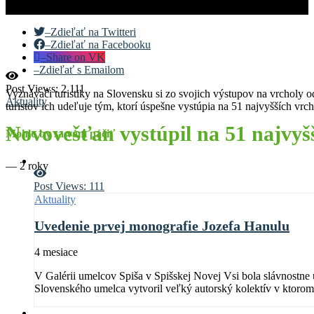
–
Zdieľať na Twitteri
–
Zdieľať na Facebooku
–
Share on VK
–
Zdieľať s Emailom
Post Views:
2 111
Vyznávači turistiky na Slovensku si zo svojich výstupov na vrcholy od
Aktuality
turistov ich udeľuje tým, ktorí úspešne vystúpia na 51 najvyšších vr
Novovešťan vystúpil na 51 najvyš
Mohlo by sa vám páčiť
—
2 roky
Post Views:
111
Aktuality
Uvedenie prvej monografie Jozefa Hanulu
4 mesiace
V Galérii umelcov Spiša v Spišskej Novej Vsi bola slávnostne
Slovenského umelca vytvoril veľký autorský kolektív v ktorom
hostí.