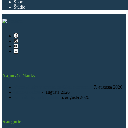
Šport
Štúdio
Najnovšie články
Vzorové izby v novom pavilóne nemocnice
7. augusta 2026
Obnova osária
7. augusta 2026
Animátorky na kúpalisku
6. augusta 2026
Kategórie