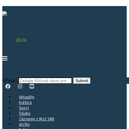
.
Váš tip
Hľadať:
Aktuality
Kultúra
Šport
Štúdio
Záznamy z MsZ SNV
Archív