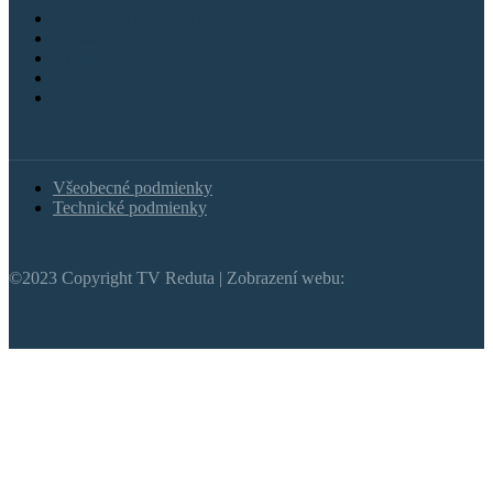
Záznamy z MsZ SNV
Aktuality
Kultúra
Šport
Štúdio
Všeobecné podmienky
Technické podmienky
©2023 Copyright TV Reduta | Zobrazení webu: