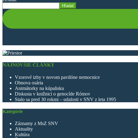
Hľadať
NAJNOVŠIE ČLÁNKY
Vzorové izby v novom pavilóne nemocnice
Obnova osária
Animátorky na kúpalisku
Diskusia v knižnici o genocíde Rómov
Stalo sa pred 30 rokmi – udalosti v SNV z leta 1995
Kategórie
Záznamy z MsZ SNV
Aktuality
Kultúra