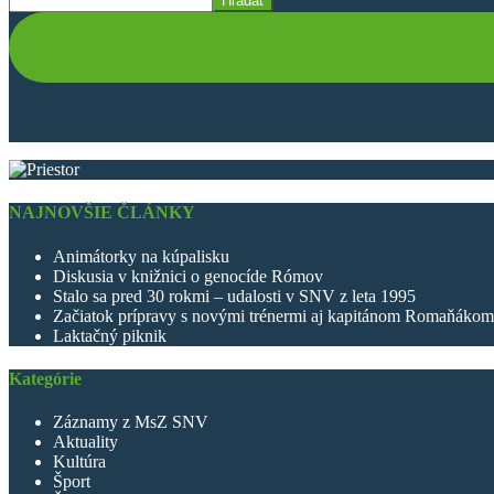
Hľadať
NAJNOVŠIE ČLÁNKY
Animátorky na kúpalisku
Diskusia v knižnici o genocíde Rómov
Stalo sa pred 30 rokmi – udalosti v SNV z leta 1995
Začiatok prípravy s novými trénermi aj kapitánom Romaňákom
Laktačný piknik
Kategórie
Záznamy z MsZ SNV
Aktuality
Kultúra
Šport