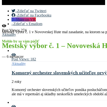
–
Zdieľať na Twitteri
–
Zdieľať na Facebooku
–
Share on VK
–
Zdieľať s Emailom
Post Views:
274
Mestský výbor č. 1 v Novoveskej Hute mal zasadanie, na ktorom sa pr
Aktuality
Mohlo by sa vám páčiť
Mestský výbor č. 1 – Novoveská 
—
6 mesiacov
Post Views:
182
Aktuality
Komorný orchester slovenských učiteľov prvýk
2 roky
Komorný orchester slovenských učiteľov ponúka poslucháčom kv
ale má v repertoári aj skladby neskorších umeleckých období a