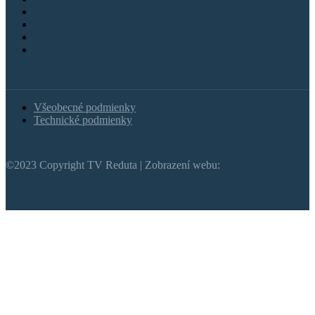
Aktuality
Kultúra
Šport
Štúdio
Všeobecné podmienky
Technické podmienky
©2023 Copyright TV Reduta | Zobrazení webu: