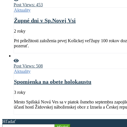
Post Views:
453
Aktuality
Župné dni v Sp.Novej Vsi
2 roky
Pri príležitosti založenia prvej Košickej veľžupy 100 rokov d
pozerať.
Post Views:
508
Aktuality
Spomienka na obete holokaustu
3 roky
Mesto Spišská Nová Ves sa v piatok ôsmeho septembra zapojilo 
účastí hostí Židovskej náboženskej obce z Izraela a Českej repu
Hľadať