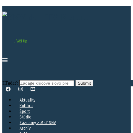
.
Váš tip
Hľadať:
Aktuality
Kultúra
Šport
Štúdio
Záznamy z MsZ SNV
Archív