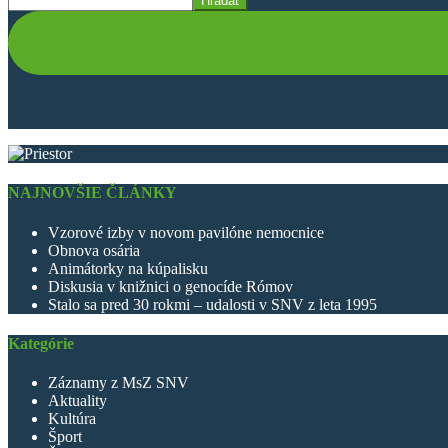
Hľadať
NAJNOVŠIE ČLÁNKY
Vzorové izby v novom pavilóne nemocnice
Obnova osária
Animátorky na kúpalisku
Diskusia v knižnici o genocíde Rómov
Stalo sa pred 30 rokmi – udalosti v SNV z leta 1995
Kategórie
Záznamy z MsZ SNV
Aktuality
Kultúra
Šport