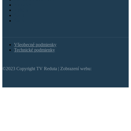
Aktuality
Kultúra
Šport
Štúdio
Všeobecné podmienky
Technické podmienky
©2023 Copyright TV Reduta | Zobrazení webu: