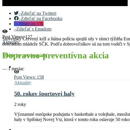
–
Zdieľať na Twitteri
–
Zdieľať na Facebooku
–
Share on VK
–
Zdieľať s Emailom
Post Views:
127
Slovenský Červený kríž a štátna polícia spojili sily v rámci týždňa E
Aktuality
dohľadom mládeže SČK. Podľa dobrovoľníkov sú na tom vodiči v Sp
Dopravno-preventívna akcia
Mohlo by sa vám páčiť
—
1 mesiac
Post Views:
158
Aktuality
50. rokov športovej haly
2 roky
Významné európske podujatia v basketbale a volejbale, množstvo 
haly v Spišskej Novej Vsi, ktorá v tomto roku oslavuje 50 roko