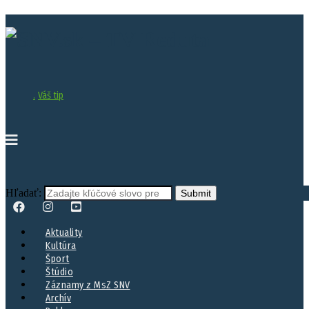
.
Váš tip
Hľadať:
Aktuality
Kultúra
Šport
Štúdio
Záznamy z MsZ SNV
Archív