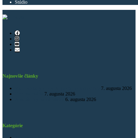
Štúdio
Najnovšie články
Vzorové izby v novom pavilóne nemocnice
7. augusta 2026
Obnova osária
7. augusta 2026
Animátorky na kúpalisku
6. augusta 2026
Kategórie
Záznamy z MsZ SNV